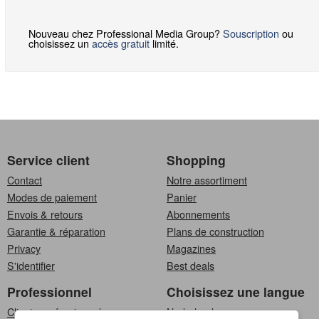
Nouveau chez Professional Media Group?
Souscription
ou
choisissez un
accès gratuit
limité.
Service client
Shopping
Contact
Notre assortiment
Modes de paiement
Panier
Envois & retours
Abonnements
Garantie & réparation
Plans de construction
Privacy
Magazines
S'identifier
Best deals
Professionnel
Choisissez une langue
Clients professionnels
Nederlands