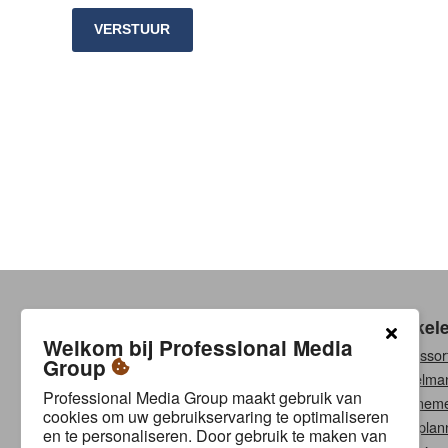
VERSTUUR
Klantenservice
Winkel
Welkom bij Professional Media
Contact
Ons assor
Group
Betalingsmethoden
Winkelma
Professional Media Group maakt gebruik van
Verzenden & retourneren
Abonneme
cookies om uw gebruikservaring te optimaliseren
Garantie & reparatie
Bouwplan
en te personaliseren. Door gebruik te maken van