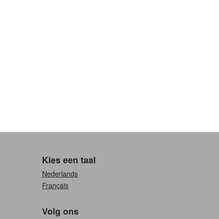
Kies een taal
Nederlands
Français
Volg ons