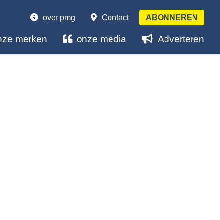
over pmg
Contact
ABONNEREN
nze merken
onze media
Adverteren