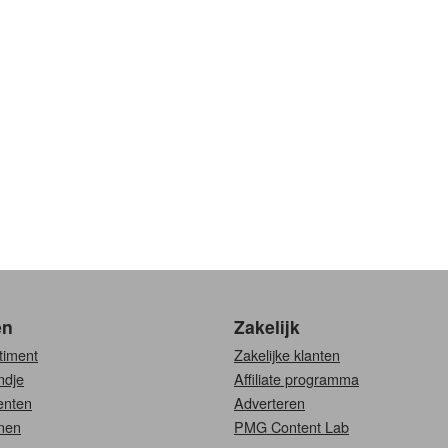
en
Zakelijk
timent
Zakelijke klanten
ndje
Affiliate programma
nten
Adverteren
nen
PMG Content Lab