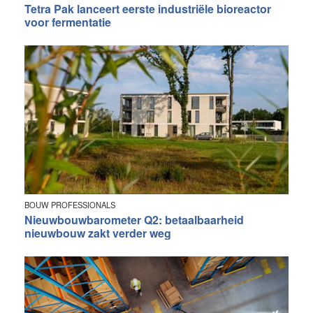
Tetra Pak lanceert eerste industriële bioreactor
voor fermentatie
BOUW PROFESSIONALS
Nieuwbouwbarometer Q2: betaalbaarheid
nieuwbouw zakt verder weg