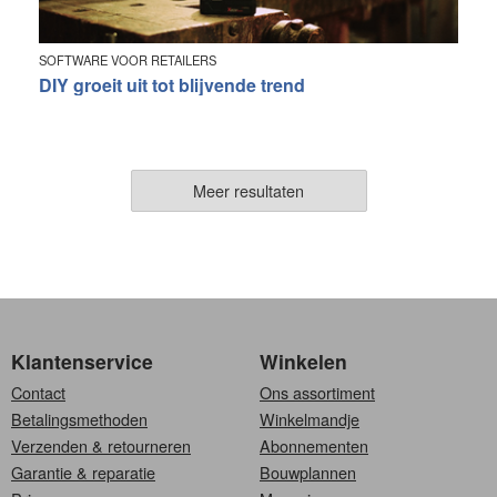
SOFTWARE VOOR RETAILERS
DIY groeit uit tot blijvende trend
Meer resultaten
Klantenservice
Winkelen
Contact
Ons assortiment
Betalingsmethoden
Winkelmandje
Verzenden & retourneren
Abonnementen
Garantie & reparatie
Bouwplannen