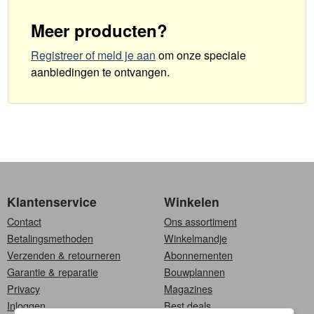
Meer producten?
Registreer of meld je aan
om onze speciale
aanbiedingen te ontvangen
.
Klantenservice
Winkelen
Contact
Ons assortiment
Betalingsmethoden
Winkelmandje
Verzenden & retourneren
Abonnementen
Garantie & reparatie
Bouwplannen
Privacy
Magazines
Inloggen
Best deals