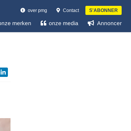
over pmg
Contact
S'ABONNER
onze merken
onze media
Annoncer