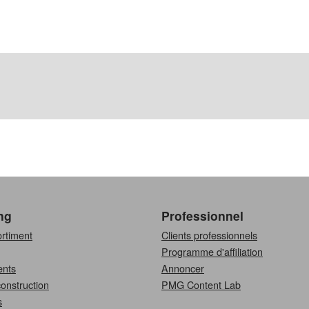
ng
Professionnel
ortiment
Clients professionnels
Programme d'affiliation
nts
Annoncer
onstruction
PMG Content Lab
s