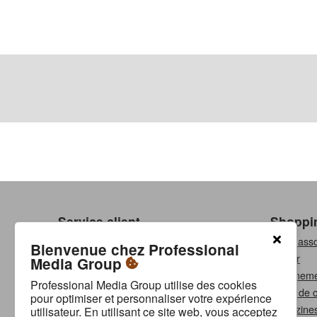
Service client
Shoppi
Contact
Notre ass
Bienvenue chez Professional
Modes de paiement
Panier
Media Group
Envois & retours
Abonneme
Professional Media Group utilise des cookies
Garantie & réparation
Plans de c
pour optimiser et personnaliser votre expérience
Privacy
Magazine
utilisateur. En utilisant ce site web, vous acceptez