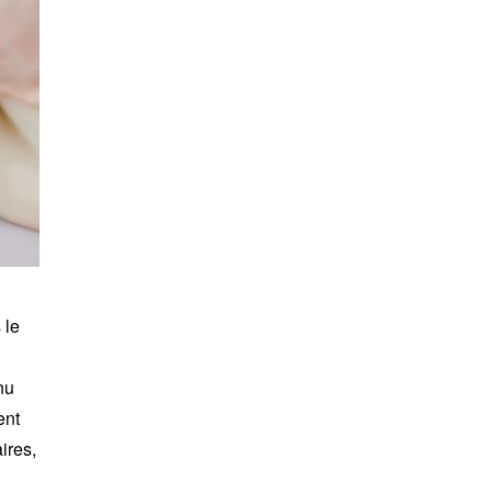
 le
nu
ent
ires,